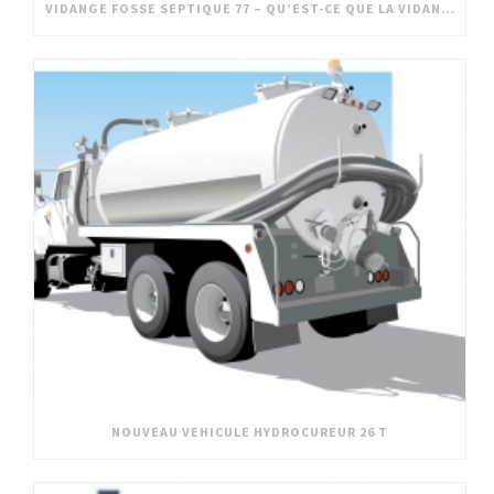
VIDANGE FOSSE SEPTIQUE 77 – QU’EST-CE QUE LA VIDANGE DE FOSSE SEPTIQUE DANS LE 77
NOUVEAU VEHICULE HYDROCUREUR 26 T